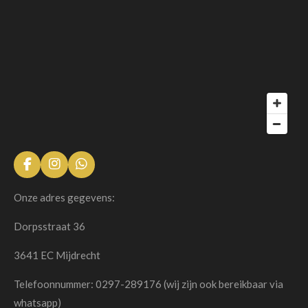
F
I
W
a
n
h
c
s
a
Onze adres gegevens:
e
t
t
b
a
s
Dorpsstraat 36
o
g
A
o
r
p
3641 EC Mijdrecht
k
a
p
m
Telefoonnummer: 0297-289176 (wij zijn ook bereikbaar via
whatsapp)