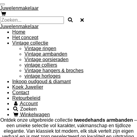
Ga
Juwelenmakelaar
direct
naar
de
Juwelenmakelaar
hoofdinhoud
Home
Het concept
Vintage collectie
Vintage ringen
Vintage armbanden
Vintage oorsieraden
vintage colliers
Vintage hangers & broches
vintage horloges
Inkoop oudgoud & diamant
Koek Juwelier
Contact
Retourbeleid
Account
Zoeken
Winkelwagen
Ontdek onze uitgebreide collectie
tweedehands armbanden
–
een unieke selectie vol karakter, vakmanschap en tijdloze
elegantie. Van klassiek tot modern, elk stuk vertelt zijn eigen
verhaal en is met zorg geselecteerd op kwaliteit en uitstraling.