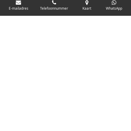
E-mailadres
Telefoonnummer
Kaart
WhatsApp
Persoonlijke service
"Op zoek naar een uniek vintage sieraad of antiek juweel?
Bij Juwelenmakelaar vindt u persoonlijk advies en
oprechte aandacht voor uw wensen.