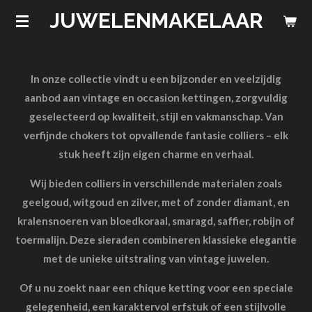
JUWELENMAKELAAR
Ga
direct
naar
de
In onze collectie vindt u een bijzonder en veelzijdig
hoofdinhoud
aanbod aan vintage en occasion kettingen, zorgvuldig
geselecteerd op kwaliteit, stijl en vakmanschap. Van
verfijnde chokers tot opvallende fantasie colliers – elk
stuk heeft zijn eigen charme en verhaal.
Wij bieden colliers in verschillende materialen zoals
geelgoud, witgoud en zilver, met of zonder diamant, en
kralensnoeren van bloedkoraal, smaragd, saffier, robijn of
toermalijn. Deze sieraden combineren klassieke elegantie
met de unieke uitstraling van vintage juwelen.
Of u nu zoekt naar een chique ketting voor een speciale
gelegenheid, een karaktervol erfstuk of een stijlvolle