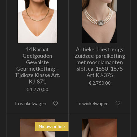
14 Karaat
Antieke driestrengs
Geelgouden
Zuidzee-parelketting
Gewalste
met roosdiamanten
Gourmetketting –
slot, ca. 1850–1875
Tijdloze Klasse Art.
Art.KJ-375
KJ-871
€ 2.750,00
€ 1.770,00
In winkelwagen
In winkelwagen
Nieuw online