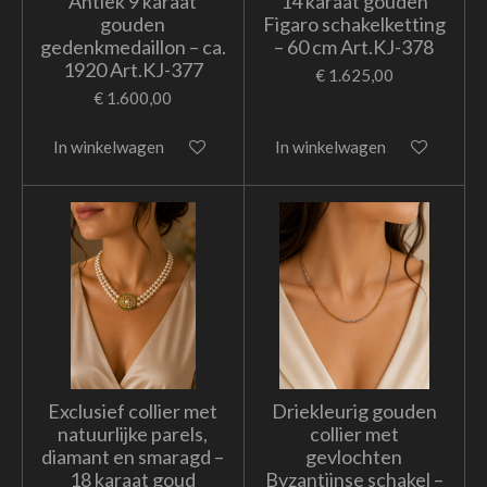
Antiek 9 karaat
14 karaat gouden
gouden
Figaro schakelketting
gedenkmedaillon – ca.
– 60 cm Art.KJ-378
1920 Art.KJ-377
€ 1.625,00
€ 1.600,00
In winkelwagen
In winkelwagen
Exclusief collier met
Driekleurig gouden
natuurlijke parels,
collier met
diamant en smaragd –
gevlochten
18 karaat goud
Byzantijnse schakel –