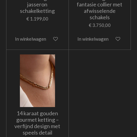
jasseron
fantasie collier met
schakelketting
afwisselende
schakels
€ 1.199,00
€ 3.750,00
In winkelwagen
In winkelwagen
14 karaat gouden
gourmet ketting –
verfijnd design met
speels detail