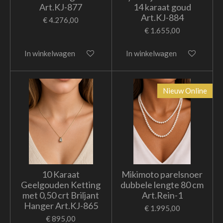
Art.KJ-877
14 karaat goud
Art.KJ-884
€ 4.276,00
€ 1.655,00
In winkelwagen
In winkelwagen
Nieuw Online
10 Karaat
Mikimoto parelsnoer
Geelgouden Ketting
dubbele lengte 80 cm
met 0,50 crt Briljant
Art.Rein-1
Hanger Art.KJ-865
€ 1.995,00
€ 895,00