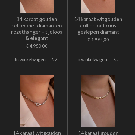
14 karaat gouden
14 karaat witgouden
collier met diamanten
collier met roos
rozethanger – tijdloos
geslepen diamant
& elegant
€ 1.995,00
€ 4.950,00
In winkelwagen
In winkelwagen
14 karaat witgouden
14 karaat gouden