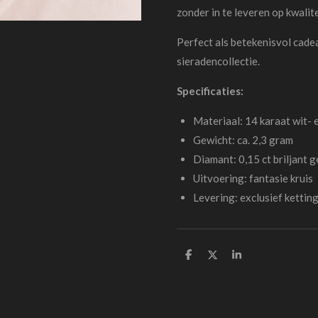
zonder in te leveren op kwalite
Perfect als betekenisvol cadea
sieradencollectie.
Specificaties:
Materiaal: 14 karaat wit-
Gewicht: ca. 2,3 gram
Diamant: 0,15 ct briljant 
Uitvoering: fantasie kruis
Levering: exclusief kettin
D
D
S
e
e
h
l
e
a
e
l
r
n
e