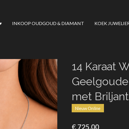
INKOOP OUDGOUD & DIAMANT
KOEK JUWELIE
14 Karaat W
Geelgouden
met Briljan
Nieuw Online
€ 725,00