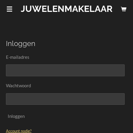
JUWELENMAKELAAR
Ga
direct
naar
de
hoofdinhoud
Inloggen
E-mailadres
Wachtwoord
Inloggen
Account nodig?