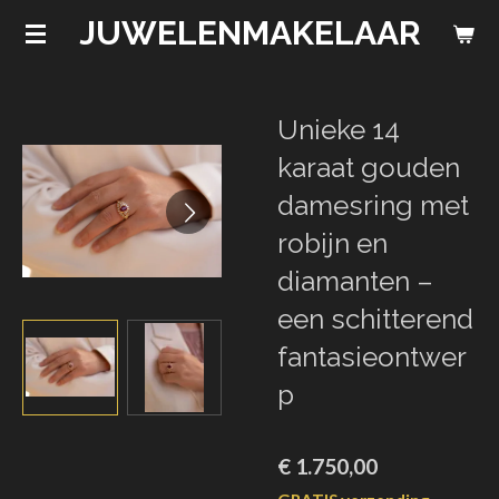
JUWELENMAKELAAR
Ga
direct
naar
de
Unieke 14
hoofdinhoud
karaat gouden
damesring met
robijn en
diamanten –
een schitterend
fantasieontwer
p
€ 1.750,00