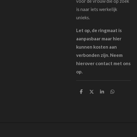
voor de vrouw die op zoek
is naar iets werkelijk
unieks.
Let op, de ringmaat is
aanpasbaar maar hier
kunnen kosten aan
verbonden zijn. Neem
hierover contact met ons
op.
D
D
S
D
e
e
h
e
l
e
a
l
e
l
r
e
n
e
n