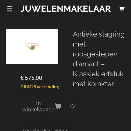
JUWELENMAKELAAR
Ga
direct
naar
de
Antieke slagring
hoofdinhoud
met
roosgeslepen
diamant –
Klassiek erfstuk
€ 575,00
met karakter
GRATIS verzending
In
winkelwagen
Deze bijzondere antieke