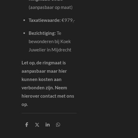
(aanpasbaar op maat)
Taxatiewaarde:
€979,-
Bezichtiging:
Te
bewonderen bij Koek
Juwelier in Mijdrecht
Let op, de ringmaat is
aanpasbaar maar hier
kunnen kosten aan
verbonden zijn. Neem
hierover contact met ons
op.
D
D
S
D
e
e
h
e
l
e
a
l