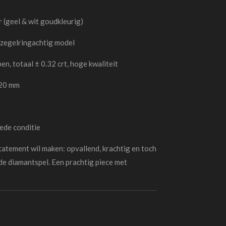
r (geel & wit goudkleurig)
/zegelringachtig model
en, totaal ± 0.32 crt, hoge kwaliteit
20 mm
ede conditie
tatement wil maken: opvallend, krachtig en toch
de diamantspel. Een prachtig piece met