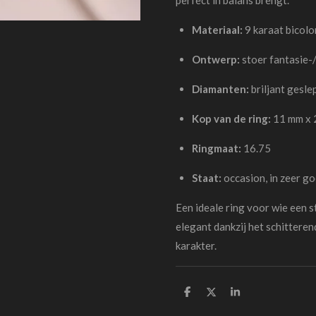
Materiaal:
9 karaat bicolo
Ontwerp:
stoer fantasie-
Diamanten:
briljant geslep
Kop van de ring:
11 mm x 
Ringmaat:
16.75
Staat:
occasion, in zeer go
Een ideale ring voor wie een s
elegant dankzij het schitteren
karakter.
D
D
S
e
e
h