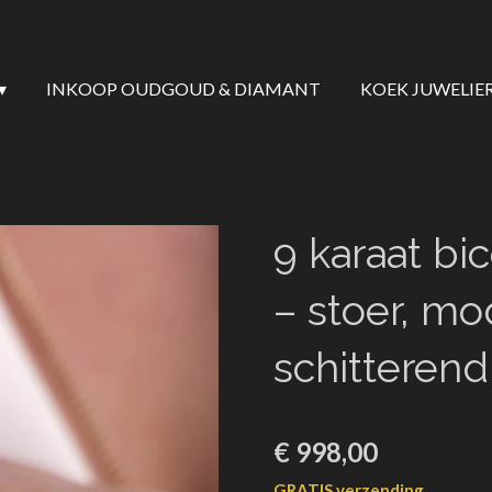
INKOOP OUDGOUD & DIAMANT
KOEK JUWELIE
9 karaat bic
– stoer, mod
schitterend
€ 998,00
GRATIS verzending