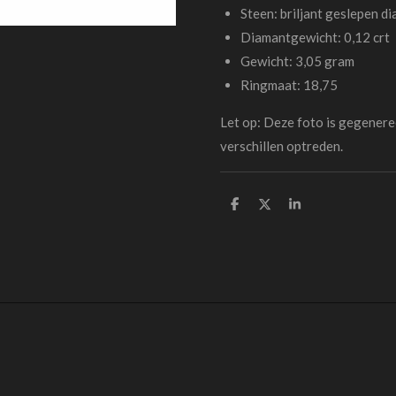
Steen: briljant geslepen d
Diamantgewicht: 0,12 crt
Gewicht: 3,05 gram
Ringmaat: 18,75
Let op: Deze foto is gegenere
verschillen optreden.
D
D
S
e
e
h
l
e
a
e
l
r
n
e