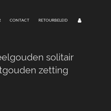
R
CONTACT
RETOURBELEID
eelgouden solitair
itgouden zetting