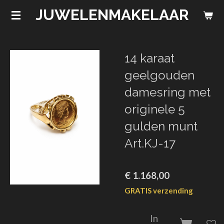
JUWELENMAKELAAR
Ga
direct
naar
de
14 karaat
hoofdinhoud
geelgouden
damesring met
originele 5
gulden munt
Art.KJ-17
€ 1.168,00
GRATIS verzending
In