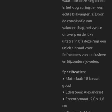
waardoor deze ring direct
in het oog springt en een
echte blikvanger is. Door
de combinatie van
vakmanschap, het zware
ontwerp en de luxe
uitstraling is deze ring een
uniek sieraad voor
liefhebbers van exclusieve
en bijzondere juwelen.
Specificaties:
• Materiaal: 18 karaat
goud
• Edelsteen: Alexandriet
• Steenformaat: 2,0 x 1,6
cm