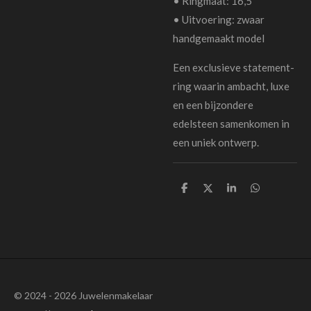
• Ringmaat: 16,5
• Uitvoering: zwaar
handgemaakt model
Een exclusieve statement-
ring waarin ambacht, luxe
en een bijzondere
edelsteen samenkomen in
een uniek ontwerp.
D
D
S
D
e
e
h
e
l
e
a
l
e
l
r
e
n
e
n
© 2024 - 2026 Juwelenmakelaar