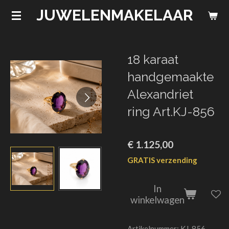
JUWELENMAKELAAR
Ga
direct
naar
de
18 karaat
hoofdinhoud
handgemaakte
Alexandriet
ring Art.KJ-856
€ 1.125,00
GRATIS verzending
In
winkelwagen
Artikelnummer:
KJ-856